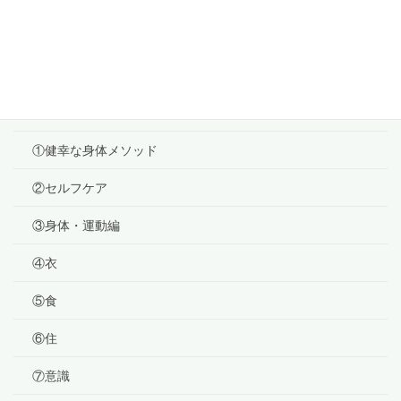
耳年齢
2020年12月3日
カテゴリー
ブログ
①健幸な身体メソッド
②セルフケア
③身体・運動編
④衣
⑤食
⑥住
⑦意識