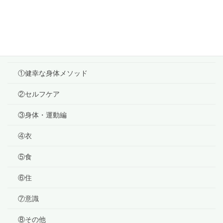
2020年12月3日
カテゴリー
ブログ
①健幸な身体メソッド
②セルフケア
③身体・運動編
④衣
⑤食
⑥住
⑦意識
⑧その他