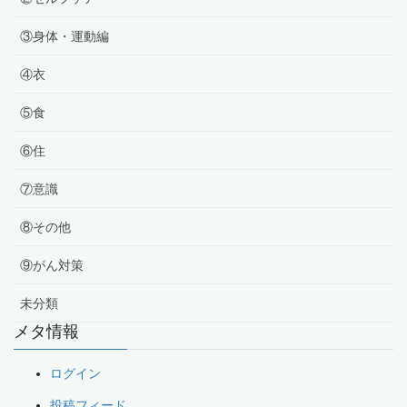
③身体・運動編
④衣
⑤食
⑥住
⑦意識
⑧その他
⑨がん対策
未分類
メタ情報
ログイン
投稿フィード