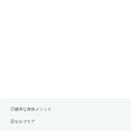
情報断捨離日
2020年12月5日
『志事』
2020年12月4日
耳年齢
2020年12月3日
カテゴリー
ブログ
①健幸な身体メソッド
②セルフケア