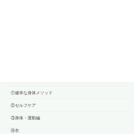
2020年12月5日
『志事』
2020年12月4日
耳年齢
2020年12月3日
カテゴリー
ブログ
①健幸な身体メソッド
②セルフケア
③身体・運動編
④衣