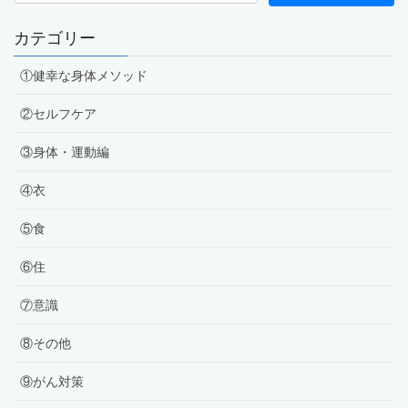
カテゴリー
①健幸な身体メソッド
②セルフケア
③身体・運動編
④衣
⑤食
⑥住
⑦意識
⑧その他
⑨がん対策