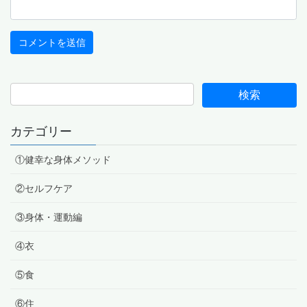
カテゴリー
①健幸な身体メソッド
②セルフケア
③身体・運動編
④衣
⑤食
⑥住