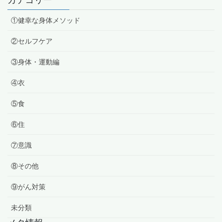
①健幸な身体メソッド
②セルフケア
③身体・運動編
④衣
⑤食
⑥住
⑦意識
⑧その他
⑨がん対策
未分類