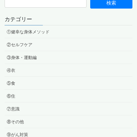
カテゴリー
①健幸な身体メソッド
②セルフケア
③身体・運動編
④衣
⑤食
⑥住
⑦意識
⑧その他
⑨がん対策